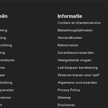
eën
Informatie
Contact en klantenservice
hting
Betaalmogelijkheden
ting
Verzendkosten
lichting
Retourneren
ting
Garantievoorwaarden
armaturen
Veelgestelde vragen
res
Led bespaar berekening
aar
Waarom kiezen voor led?
lichting
Algemene voorwaarden
edpanelen
Privacy Policy
 sensor
Sitemap
rt
Disclaimer