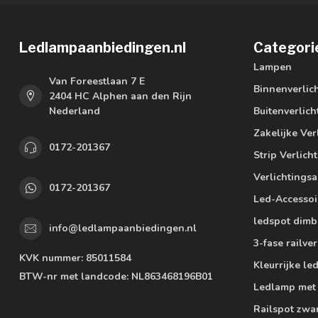
Ledlampaanbiedingen.nl
Categori
Lampen
Van Foreestlaan 7 E
Binnenverlic
2404 HC Alphen aan den Rijn
Nederland
Buitenverlich
Zakelijke Ver
0172-201367
Strip Verlich
Verlichtings
0172-201367
Led-Accessoi
ledspot dimb
info@ledlampaanbiedingen.nl
3-fase railver
KVK nummer:
85011584
Kleurrijke l
BTW-nr met landcode:
NL863468196B01
Ledlamp met
Railspot zwa