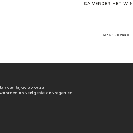
GA VERDER MET WIN
Toon
1
-
0
van 0
dan een kijkje op onze
ntwoorden op veelgestelde vragen en