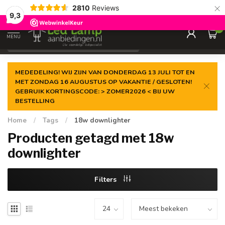
×
2810
Reviews
Gegarandeerde de
laagste prijs
9,3
0
MENU
€
Incl. 21% btw
MEDEDELING! WIJ ZIJN VAN DONDERDAG 13 JULI TOT EN
MET ZONDAG 16 AUGUSTUS OP VAKANTIE / GESLOTEN!
GEBRUIK KORTINGSCODE: > ZOMER2026 < BIJ UW
BESTELLING
Home
/
Tags
/
18w downlighter
Producten getagd met 18w
downlighter
Filters