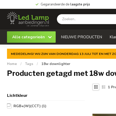
Gegarandeerde de
laagste prijs
Alle categorieën
NIEUWE PRODUCTEN
Kla
MEDEDELING! WIJ ZIJN VAN DONDERDAG 13 JULI TOT EN MET 
Home
/
Tags
/
18w downlighter
Producten getagd met 18w do
1
Pr
Lichtkleur
RGB+(W)(CCT)
(1)