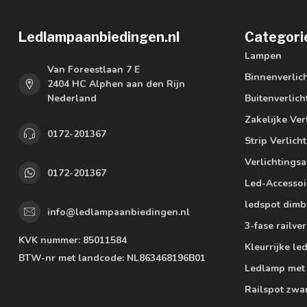
Ledlampaanbiedingen.nl
Categori
Lampen
Van Foreestlaan 7 E
Binnenverlic
2404 HC Alphen aan den Rijn
Nederland
Buitenverlich
Zakelijke Ver
0172-201367
Strip Verlich
Verlichtings
0172-201367
Led-Accessoi
ledspot dimb
info@ledlampaanbiedingen.nl
3-fase railver
KVK nummer:
85011584
Kleurrijke l
BTW-nr met landcode:
NL863468196B01
Ledlamp met
Railspot zwa