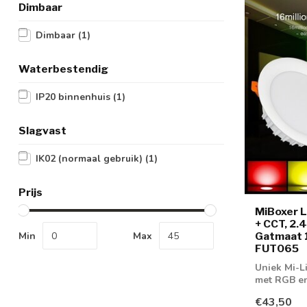
Dimbaar
Dimbaar
(1)
Waterbestendig
IP20 binnenhuis
(1)
Slagvast
IK02 (normaal gebruik)
(1)
Prijs
MiBoxer 
+ CCT, 2.
Min
Max
Gatmaat 1
FUT065
Uniek Mi-L
met RGB en
€43,50