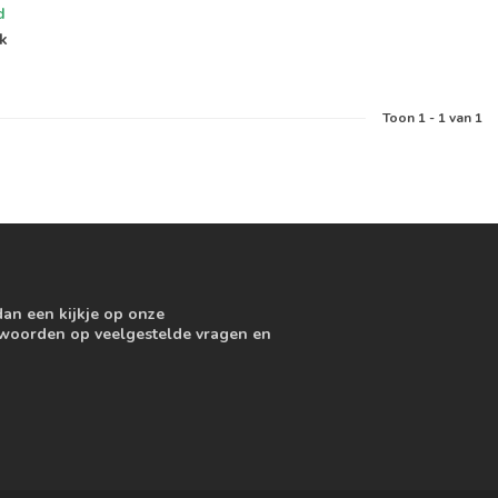
d
jk
Toon
1
-
1
van 1
dan een kijkje op onze
ntwoorden op veelgestelde vragen en