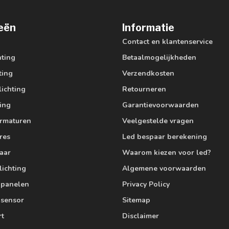
eën
Informatie
Contact en klantenservice
hting
Betaalmogelijkheden
ting
Verzendkosten
lichting
Retourneren
ting
Garantievoorwaarden
armaturen
Veelgestelde vragen
res
Led bespaar berekening
aar
Waarom kiezen voor led?
lichting
Algemene voorwaarden
edpanelen
Privacy Policy
 sensor
Sitemap
rt
Disclaimer