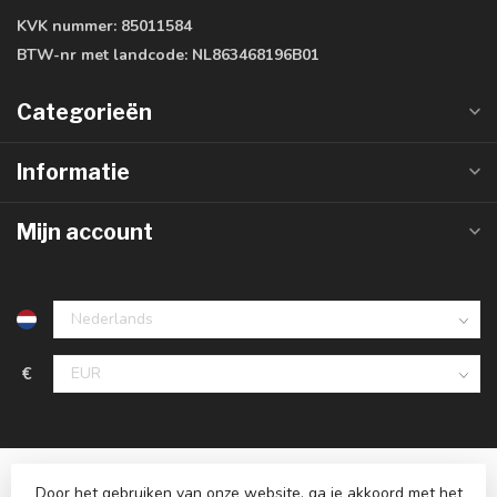
KVK nummer:
85011584
BTW-nr met landcode:
NL863468196B01
Categorieën
Informatie
Mijn account
€
Door het gebruiken van onze website, ga je akkoord met het