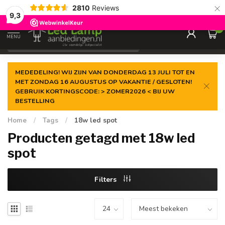
×
2810
Reviews
Gegarandeerde de
laagste prijs
9,3
0
MENU
€
Incl. 21% btw
MEDEDELING! WIJ ZIJN VAN DONDERDAG 13 JULI TOT EN
MET ZONDAG 16 AUGUSTUS OP VAKANTIE / GESLOTEN!
GEBRUIK KORTINGSCODE: > ZOMER2026 < BIJ UW
BESTELLING
Home
/
Tags
/
18w led spot
Producten getagd met 18w led
spot
Filters