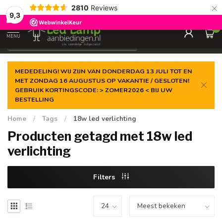
×
2810
Reviews
Gegarandeerde de
laagste prijs
9,3
0
MENU
€
Incl. 21% btw
MEDEDELING! WIJ ZIJN VAN DONDERDAG 13 JULI TOT EN
MET ZONDAG 16 AUGUSTUS OP VAKANTIE / GESLOTEN!
GEBRUIK KORTINGSCODE: > ZOMER2026 < BIJ UW
BESTELLING
Home
/
Tags
/
18w led verlichting
Producten getagd met 18w led
verlichting
Filters