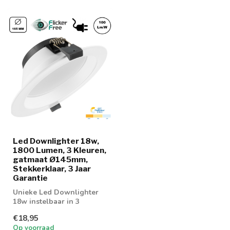
Led Downlighter 18w,
1800 Lumen, 3 Kleuren,
gatmaat Ø145mm,
Stekkerklaar, 3 Jaar
Garantie
Unieke Led Downlighter
18w instelbaar in 3
lichtkleuren; 3000K, 4000K
€18,95
en 6000K
Op voorraad