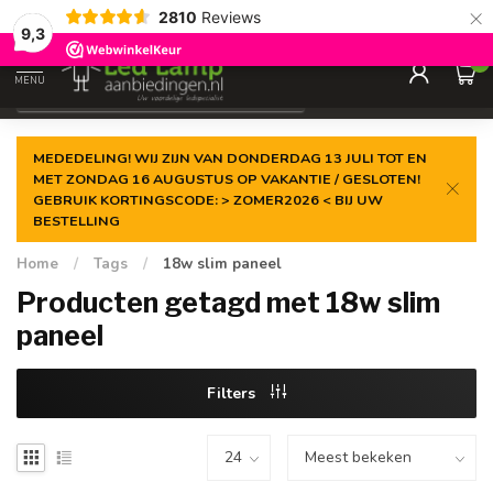
×
2810
Reviews
Gegarandeerde de
laagste prijs
9,3
0
MENU
€
Incl. 21% btw
MEDEDELING! WIJ ZIJN VAN DONDERDAG 13 JULI TOT EN
MET ZONDAG 16 AUGUSTUS OP VAKANTIE / GESLOTEN!
GEBRUIK KORTINGSCODE: > ZOMER2026 < BIJ UW
BESTELLING
Home
/
Tags
/
18w slim paneel
Producten getagd met 18w slim
paneel
Filters