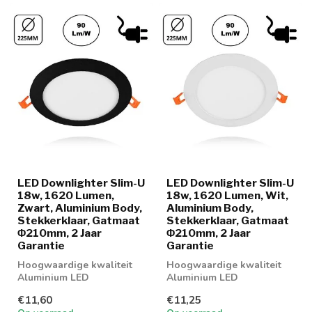
LED Downlighter Slim-U
LED Downlighter Slim-U
18w, 1620 Lumen,
18w, 1620 Lumen, Wit,
Zwart, Aluminium Body,
Aluminium Body,
Stekkerklaar, Gatmaat
Stekkerklaar, Gatmaat
Φ210mm, 2 Jaar
Φ210mm, 2 Jaar
Garantie
Garantie
Hoogwaardige kwaliteit
Hoogwaardige kwaliteit
Aluminium LED
Aluminium LED
Downlighter 18w in 2
Downlighter 18w in 2
€11,60
€11,25
lichtkleuren
lichtkleuren