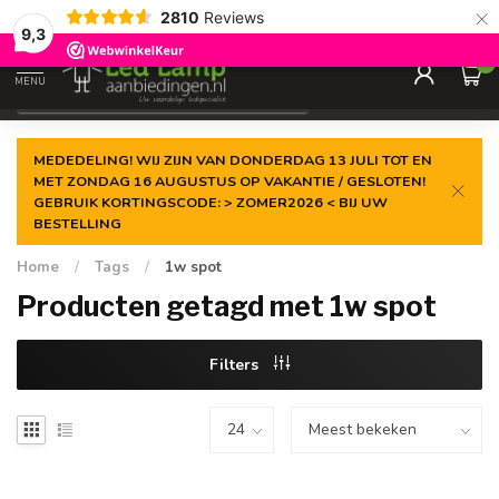
×
2810
Reviews
Gegarandeerde de
laagste prijs
9,3
0
MENU
€
Incl. 21% btw
MEDEDELING! WIJ ZIJN VAN DONDERDAG 13 JULI TOT EN
MET ZONDAG 16 AUGUSTUS OP VAKANTIE / GESLOTEN!
GEBRUIK KORTINGSCODE: > ZOMER2026 < BIJ UW
BESTELLING
Home
/
Tags
/
1w spot
Producten getagd met 1w spot
Filters