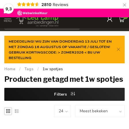
×
2810
Reviews
Gegarandeerde de
laagste prijs
9,3
0
MENU
€
Incl. 21% btw
MEDEDELING! WIJ ZIJN VAN DONDERDAG 13 JULI TOT EN
MET ZONDAG 16 AUGUSTUS OP VAKANTIE / GESLOTEN!
GEBRUIK KORTINGSCODE: > ZOMER2026 < BIJ UW
BESTELLING
Home
/
Tags
/
1w spotjes
Producten getagd met 1w spotjes
Filters