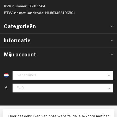
KVK nummer:
85011584
BTW-nr met landcode:
NL863468196B01
Categorieën
Informatie
Mijn account
€
Door het gebruiken van onze website, ga je akkoord met het