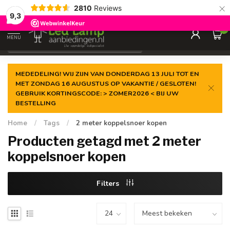
×
2810
Reviews
Gegarandeerde de
laagste prijs
9,3
0
MENU
€
Incl. 21% btw
MEDEDELING! WIJ ZIJN VAN DONDERDAG 13 JULI TOT EN
MET ZONDAG 16 AUGUSTUS OP VAKANTIE / GESLOTEN!
GEBRUIK KORTINGSCODE: > ZOMER2026 < BIJ UW
BESTELLING
Home
/
Tags
/
2 meter koppelsnoer kopen
Producten getagd met 2 meter
koppelsnoer kopen
Filters