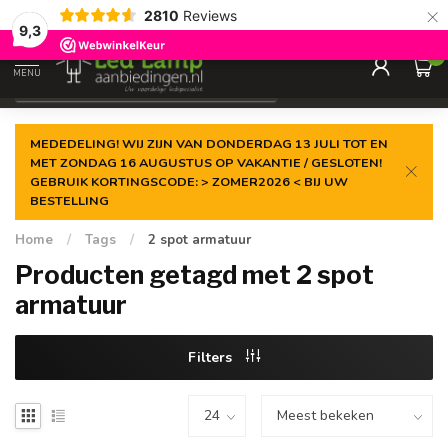
×
2810
Reviews
Gegarandeerde de
laagste prijs
9,3
0
MENU
€
Incl. 21% btw
MEDEDELING! WIJ ZIJN VAN DONDERDAG 13 JULI TOT EN
MET ZONDAG 16 AUGUSTUS OP VAKANTIE / GESLOTEN!
GEBRUIK KORTINGSCODE: > ZOMER2026 < BIJ UW
BESTELLING
Home
/
Tags
/
2 spot armatuur
Producten getagd met 2 spot
armatuur
Filters