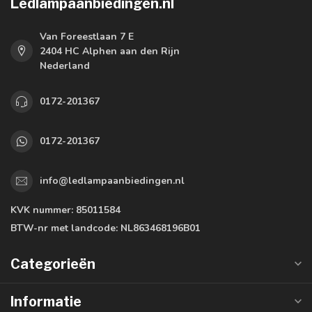
Ledlampaanbiedingen.nl
Van Foreestlaan 7 E
2404 HC Alphen aan den Rijn
Nederland
0172-201367
0172-201367
info@ledlampaanbiedingen.nl
KVK nummer:
85011584
BTW-nr met landcode:
NL863468196B01
Categorieën
Informatie