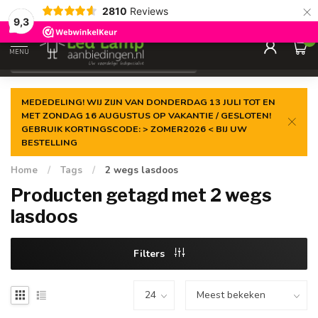
×
2810
Reviews
Gegarandeerde de
laagste prijs
9,3
0
MENU
€
Incl. 21% btw
MEDEDELING! WIJ ZIJN VAN DONDERDAG 13 JULI TOT EN
MET ZONDAG 16 AUGUSTUS OP VAKANTIE / GESLOTEN!
GEBRUIK KORTINGSCODE: > ZOMER2026 < BIJ UW
BESTELLING
Home
/
Tags
/
2 wegs lasdoos
Producten getagd met 2 wegs
lasdoos
Filters