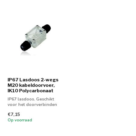
IP67 Lasdoos 2-wegs
M20 kabeldoorvoer,
IK10 Polycarbonaat
IP67 lasdoos. Geschikt
voor het doorverbinden
van elektrokabels in
€7,15
vochtige ruim...
Op voorraad