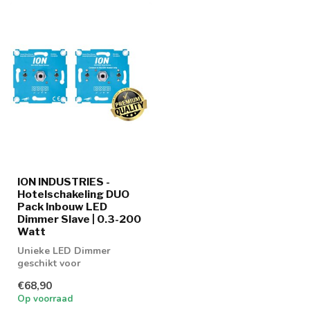
ION INDUSTRIES -
Hotelschakeling DUO
Pack Inbouw LED
Dimmer Slave | 0.3-200
Watt
Unieke LED Dimmer
geschikt voor
Hotelschakeling van
€68,90
dimmer op dimmer. Wordt
Op voorraad
gele...