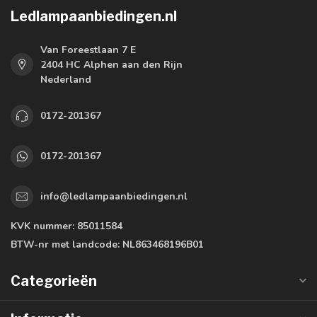
Ledlampaanbiedingen.nl
Van Foreestlaan 7 E
2404 HC Alphen aan den Rijn
Nederland
0172-201367
0172-201367
info@ledlampaanbiedingen.nl
KVK nummer:
85011584
BTW-nr met landcode:
NL863468196B01
Categorieën