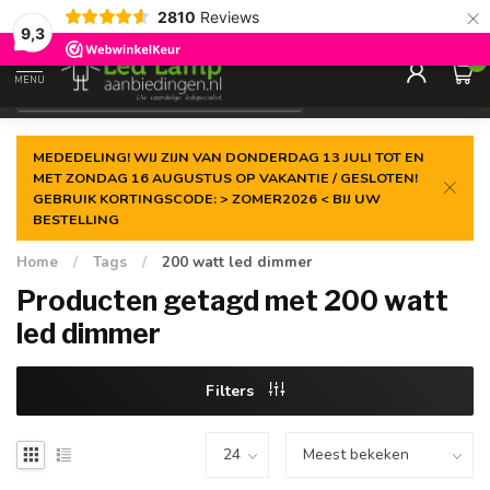
×
2810
Reviews
Gegarandeerde de
laagste prijs
9,3
0
MENU
€
Incl. 21% btw
MEDEDELING! WIJ ZIJN VAN DONDERDAG 13 JULI TOT EN
MET ZONDAG 16 AUGUSTUS OP VAKANTIE / GESLOTEN!
GEBRUIK KORTINGSCODE: > ZOMER2026 < BIJ UW
BESTELLING
Home
/
Tags
/
200 watt led dimmer
Producten getagd met 200 watt
led dimmer
Filters