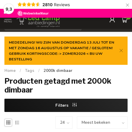
×
2810
Reviews
Gegarandeerde de
laagste prijs
9,3
0
MENU
€
Incl. 21% btw
MEDEDELING! WIJ ZIJN VAN DONDERDAG 13 JULI TOT EN
MET ZONDAG 16 AUGUSTUS OP VAKANTIE / GESLOTEN!
GEBRUIK KORTINGSCODE: > ZOMER2026 < BIJ UW
BESTELLING
Home
/
Tags
/
2000k dimbaar
Producten getagd met 2000k
dimbaar
Filters