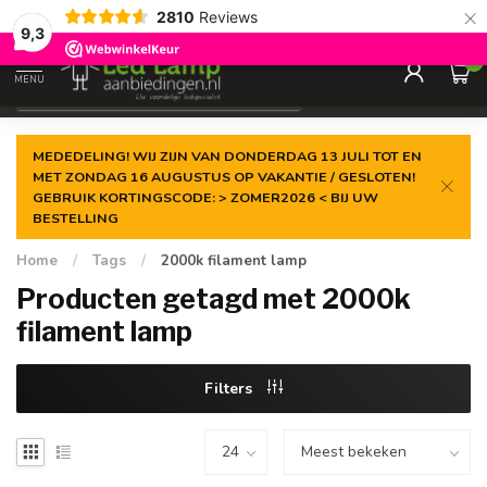
×
2810
Reviews
Gegarandeerde de
laagste prijs
9,3
0
MENU
€
Incl. 21% btw
MEDEDELING! WIJ ZIJN VAN DONDERDAG 13 JULI TOT EN
MET ZONDAG 16 AUGUSTUS OP VAKANTIE / GESLOTEN!
GEBRUIK KORTINGSCODE: > ZOMER2026 < BIJ UW
BESTELLING
Home
/
Tags
/
2000k filament lamp
Producten getagd met 2000k
filament lamp
Filters