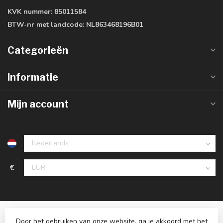
KVK nummer:
85011584
BTW-nr met landcode:
NL863468196B01
Categorieën
Informatie
Mijn account
€
Door het gebruiken van onze website, ga je akkoord met het