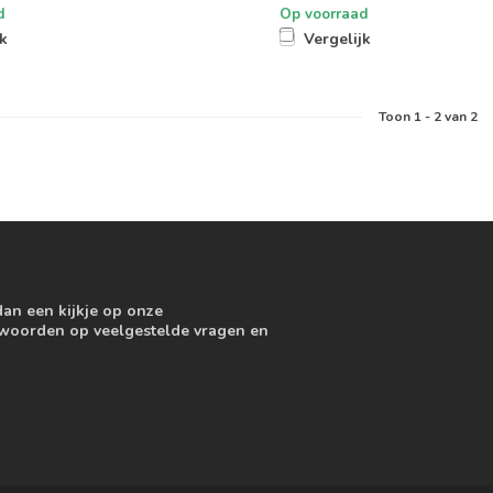
d
Op voorraad
jk
Vergelijk
Toon
1
-
2
van 2
dan een kijkje op onze
ntwoorden op veelgestelde vragen en