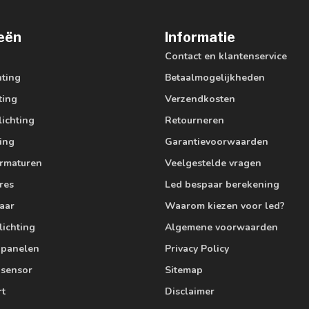
eën
Informatie
Contact en klantenservice
hting
Betaalmogelijkheden
ting
Verzendkosten
lichting
Retourneren
ting
Garantievoorwaarden
armaturen
Veelgestelde vragen
res
Led bespaar berekening
aar
Waarom kiezen voor led?
lichting
Algemene voorwaarden
edpanelen
Privacy Policy
 sensor
Sitemap
rt
Disclaimer