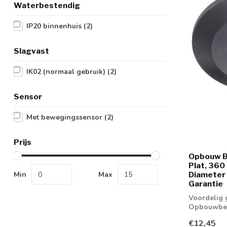
Waterbestendig
IP20 binnenhuis
(2)
Slagvast
IK02 (normaal gebruik)
(2)
Sensor
Met bewegingssensor
(2)
Prijs
Opbouw B
Plat, 360
Min
Max
Diameter 
Garantie
Voordelig 
Opbouwbew
voor LED l
€12,45