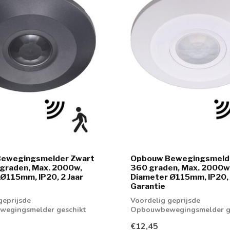
ewegingsmelder Zwart
Opbouw Bewegingsmelde
 graden, Max. 2000w,
360 graden, Max. 2000w
Ø115mm, IP20, 2 Jaar
Diameter Ø115mm, IP20, 
Garantie
geprijsde
Voordelig geprijsde
egingsmelder geschikt
Opbouwbewegingsmelder g
ampen tot maximaal ...
voor LED lampen tot maximaa
€12,45