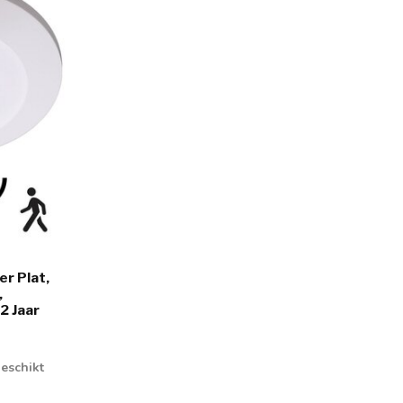
r Plat,
,
2 Jaar
eschikt
l ...