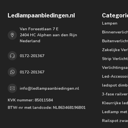
Ledlampaanbiedingen.nl
Categori
Lampen
Van Foreestlaan 7 E
Binnenverlic
2404 HC Alphen aan den Rijn
Nederland
Buitenverlich
Zakelijke Ver
0172-201367
Strip Verlich
Verlichtings
0172-201367
Led-Accessoi
ledspot dimb
info@ledlampaanbiedingen.nl
3-fase railver
KVK nummer:
85011584
Kleurrijke l
BTW-nr met landcode:
NL863468196B01
Ledlamp met
Railspot zwa