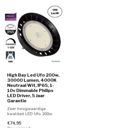
High Bay Led Ufo 200w,
30000 Lumen, 4000K
Neutraal Wit, IP65, 1-
10v Dimmable Philips
LED Driver, 5 Jaar
Garantie
Zeer hoogwaardige
kwaliteit LED Ufo 200w
lamp met 150 lumen per
€74,95
watt. Geschikt v...