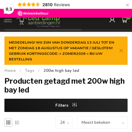
×
2810
Reviews
Gegarandeerde de
laagste prijs
9,3
0
MENU
€
Incl. 21% btw
MEDEDELING! WIJ ZIJN VAN DONDERDAG 13 JULI TOT EN
MET ZONDAG 16 AUGUSTUS OP VAKANTIE / GESLOTEN!
GEBRUIK KORTINGSCODE: > ZOMER2026 < BIJ UW
BESTELLING
Home
/
Tags
/
200w high bay led
Producten getagd met 200w high
bay led
Filters