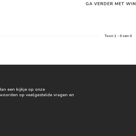
GA VERDER MET WIN
Toon
1
-
0
van 0
dan een kijkje op onze
ntwoorden op veelgestelde vragen en