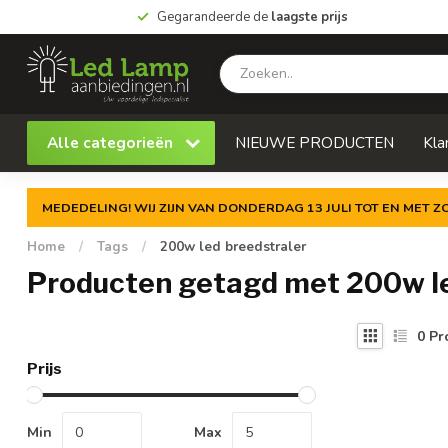
Gegarandeerde de
laagste prijs
Alle categorieën
NIEUWE PRODUCTEN
Kla
MEDEDELING! WIJ ZIJN VAN DONDERDAG 13 JULI TOT EN MET 
Home
/
Tags
/
200w led breedstraler
Producten getagd met 200w le
0
Pr
Prijs
Min
Max