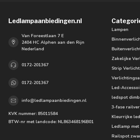
Ledlampaanbiedingen.nl
Categori
Lampen
Van Foreestlaan 7 E
Binnenverlic
2404 HC Alphen aan den Rijn
Nederland
Buitenverlich
Zakelijke Ver
0172-201367
Strip Verlich
Verlichtings
0172-201367
Led-Accessoi
ledspot dimb
info@ledlampaanbiedingen.nl
3-fase railver
KVK nummer:
85011584
Kleurrijke l
BTW-nr met landcode:
NL863468196B01
Ledlamp met
Railspot zwa