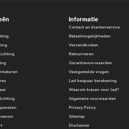
eën
Informatie
Contact en klantenservice
hting
Betaalmogelijkheden
ting
Verzendkosten
lichting
Retourneren
ting
Garantievoorwaarden
armaturen
Veelgestelde vragen
res
Led bespaar berekening
aar
Waarom kiezen voor led?
lichting
Algemene voorwaarden
edpanelen
Privacy Policy
 sensor
Sitemap
rt
Disclaimer