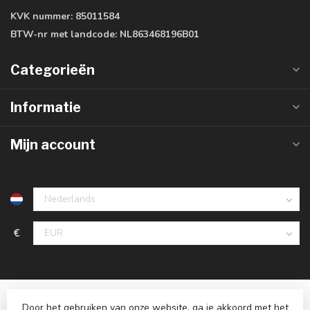
KVK nummer:
85011584
BTW-nr met landcode:
NL863468196B01
Categorieën
Informatie
Mijn account
€
Door het gebruiken van onze website, ga je akkoord met het