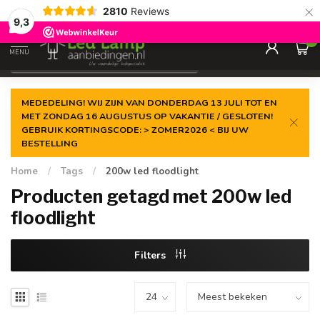
×
2810
Reviews
Gegarandeerde de
laagste prijs
9,3
0
MENU
€
Incl. 21% btw
MEDEDELING! WIJ ZIJN VAN DONDERDAG 13 JULI TOT EN
MET ZONDAG 16 AUGUSTUS OP VAKANTIE / GESLOTEN!
GEBRUIK KORTINGSCODE: > ZOMER2026 < BIJ UW
BESTELLING
Home
/
Tags
/
200w led floodlight
Producten getagd met 200w led
floodlight
Filters