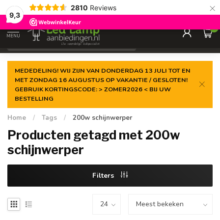
×
2810
Reviews
Gegarandeerde de
laagste prijs
9,3
0
MENU
€
Incl. 21% btw
MEDEDELING! WIJ ZIJN VAN DONDERDAG 13 JULI TOT EN
MET ZONDAG 16 AUGUSTUS OP VAKANTIE / GESLOTEN!
GEBRUIK KORTINGSCODE: > ZOMER2026 < BIJ UW
BESTELLING
Home
/
Tags
/
200w schijnwerper
Producten getagd met 200w
schijnwerper
Filters