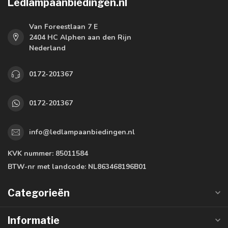
Ledlampaanbiedingen.nl
Van Foreestlaan 7 E
2404 HC Alphen aan den Rijn
Nederland
0172-201367
0172-201367
info@ledlampaanbiedingen.nl
KVK nummer:
85011584
BTW-nr met landcode:
NL863468196B01
Categorieën
Informatie