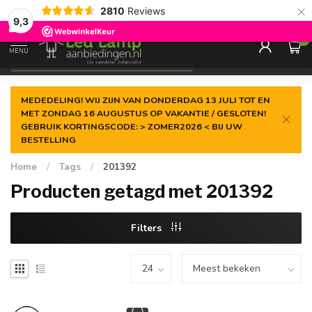
×
2810
Reviews
Gegarandeerde de
laagste prijs
9,3
0
MENU
€
Incl. 21% btw
MEDEDELING! WIJ ZIJN VAN DONDERDAG 13 JULI TOT EN
MET ZONDAG 16 AUGUSTUS OP VAKANTIE / GESLOTEN!
GEBRUIK KORTINGSCODE: > ZOMER2026 < BIJ UW
BESTELLING
Home
/
Tags
/
201392
Producten getagd met 201392
Filters