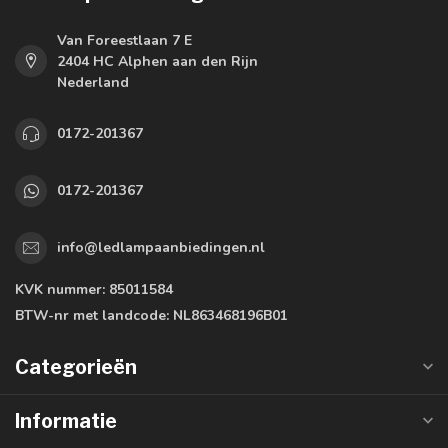
Van Foreestlaan 7 E
2404 HC Alphen aan den Rijn
Nederland
0172-201367
0172-201367
info@ledlampaanbiedingen.nl
KVK nummer:
85011584
BTW-nr met landcode:
NL863468196B01
Categorieën
Informatie