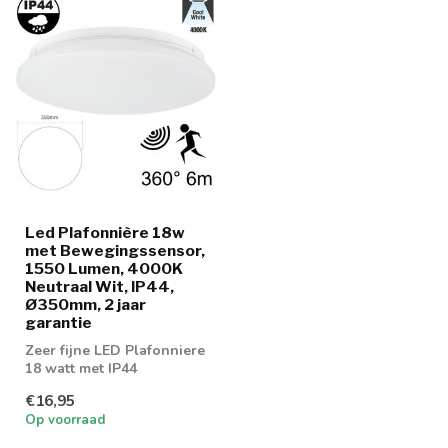
Led Plafonnière 18w
met Bewegingssensor,
1550 Lumen, 4000K
Neutraal Wit, IP44,
Ø350mm, 2 jaar
garantie
Zeer fijne LED Plafonniere
18 watt met IP44
normering en
€16,95
bewegingssensor
Op voorraad