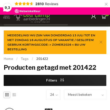
×
2810
Reviews
Gegarandeerde de
laagste prijs
9,3
0
MENU
€
Incl. 21% btw
MEDEDELING! WIJ ZIJN VAN DONDERDAG 13 JULI TOT EN
MET ZONDAG 16 AUGUSTUS OP VAKANTIE / GESLOTEN!
GEBRUIK KORTINGSCODE: > ZOMER2026 < BIJ UW
BESTELLING
Home
/
Tags
/
201422
Producten getagd met 201422
Filters