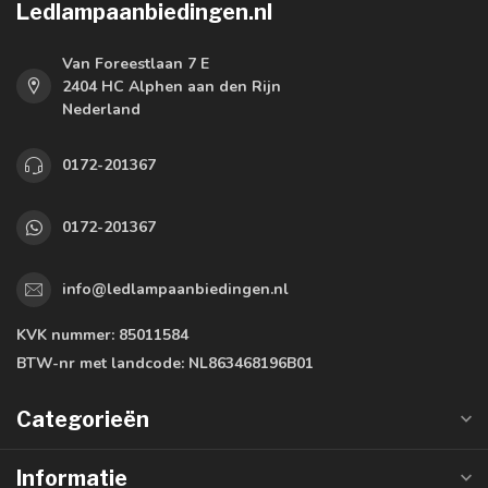
Ledlampaanbiedingen.nl
Van Foreestlaan 7 E
2404 HC Alphen aan den Rijn
Nederland
0172-201367
0172-201367
info@ledlampaanbiedingen.nl
KVK nummer:
85011584
BTW-nr met landcode:
NL863468196B01
Categorieën
Informatie