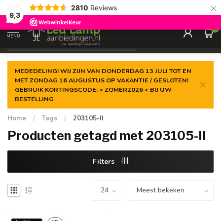
×
2810
Reviews
Gegarandeerde de
laagste prijs
9,3
0
MENU
€
Incl. 21% btw
MEDEDELING! WIJ ZIJN VAN DONDERDAG 13 JULI TOT EN
MET ZONDAG 16 AUGUSTUS OP VAKANTIE / GESLOTEN!
GEBRUIK KORTINGSCODE: > ZOMER2026 < BIJ UW
BESTELLING
Home
/
Tags
/
203105-II
Producten getagd met 203105-II
Filters