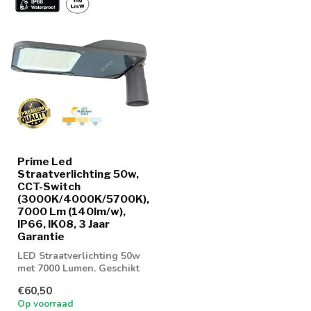
Prime Led
Straatverlichting 50w,
CCT-Switch
(3000K/4000K/5700K),
7000 Lm (140lm/w),
IP66, IK08, 3 Jaar
Garantie
LED Straatverlichting 50w
met 7000 Lumen. Geschikt
voor parkeerplaatsen of
€60,50
gevel...
Op voorraad