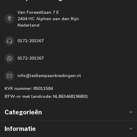
Van Foreestlaan 7 E
2404 HC Alphen aan den Rijn
Nederland
0172-201367
0172-201367
info@ledlampaanbiedingen.nl
KVK nummer:
85011584
BTW-nr met landcode:
NL863468196B01
Categorieën
Informatie