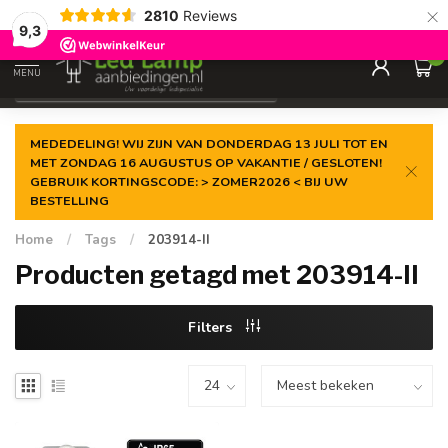
×
2810
Reviews
Gegarandeerde de
laagste prijs
9,3
0
MENU
€
Incl. 21% btw
MEDEDELING! WIJ ZIJN VAN DONDERDAG 13 JULI TOT EN
MET ZONDAG 16 AUGUSTUS OP VAKANTIE / GESLOTEN!
GEBRUIK KORTINGSCODE: > ZOMER2026 < BIJ UW
BESTELLING
Home
/
Tags
/
203914-II
Producten getagd met 203914-II
Filters