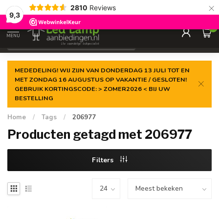
×
2810
Reviews
Gegarandeerde de
laagste prijs
9,3
0
MENU
€
Incl. 21% btw
MEDEDELING! WIJ ZIJN VAN DONDERDAG 13 JULI TOT EN
MET ZONDAG 16 AUGUSTUS OP VAKANTIE / GESLOTEN!
GEBRUIK KORTINGSCODE: > ZOMER2026 < BIJ UW
BESTELLING
Home
/
Tags
/
206977
Producten getagd met 206977
Filters