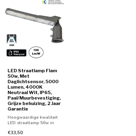
LED Straatlamp Flam
50w, Met
Daglichtsensor, 5000
Lumen, 4000K
Neutraal Wit, IP65,
Paal/Muurbevestiging,
Grijze behuizing, 2 Jaar
Garantie
Hoogwaardige kwaliteit
LED straatlamp 50w in
lichtkleur 4000K neutraal
€33,50
wit. Voor...