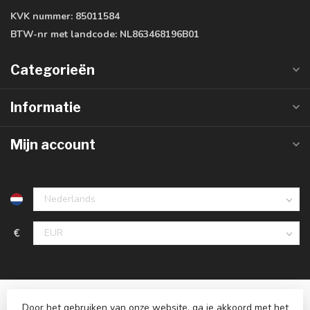
KVK nummer:
85011584
BTW-nr met landcode:
NL863468196B01
Categorieën
Informatie
Mijn account
€
Door het gebruiken van onze website, ga je akkoord met het