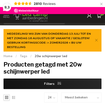
×
2810
Reviews
Gegarandeerde de
laagste prijs
9,3
0
MENU
€
Incl. 21% btw
MEDEDELING! WIJ ZIJN VAN DONDERDAG 13 JULI TOT EN
MET ZONDAG 16 AUGUSTUS OP VAKANTIE / GESLOTEN!
GEBRUIK KORTINGSCODE: > ZOMER2026 < BIJ UW
BESTELLING
Home
/
Tags
/
20w schijnwerper led
Producten getagd met 20w
schijnwerper led
Filters