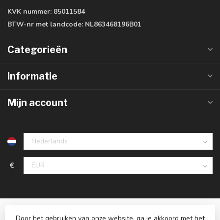
KVK nummer:
85011584
BTW-nr met landcode:
NL863468196B01
Categorieën
Informatie
Mijn account
€
Door het gebruiken van onze website, ga je akkoord met het