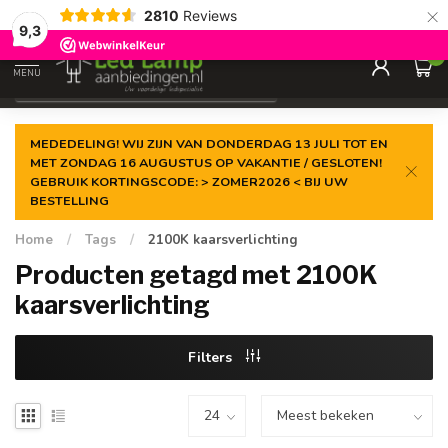
×
2810
Reviews
Gegarandeerde de
laagste prijs
9,3
0
MENU
€
Incl. 21% btw
MEDEDELING! WIJ ZIJN VAN DONDERDAG 13 JULI TOT EN
MET ZONDAG 16 AUGUSTUS OP VAKANTIE / GESLOTEN!
GEBRUIK KORTINGSCODE: > ZOMER2026 < BIJ UW
BESTELLING
Home
/
Tags
/
2100K kaarsverlichting
Producten getagd met 2100K
kaarsverlichting
Filters