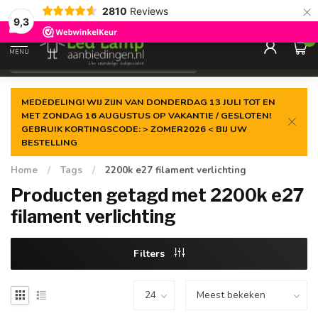
×
2810
Reviews
Gegarandeerde de
laagste prijs
9,3
0
MENU
€
Incl. 21% btw
MEDEDELING! WIJ ZIJN VAN DONDERDAG 13 JULI TOT EN
MET ZONDAG 16 AUGUSTUS OP VAKANTIE / GESLOTEN!
GEBRUIK KORTINGSCODE: > ZOMER2026 < BIJ UW
BESTELLING
Home
/
Tags
/
2200k e27 filament verlichting
Producten getagd met 2200k e27
filament verlichting
Filters