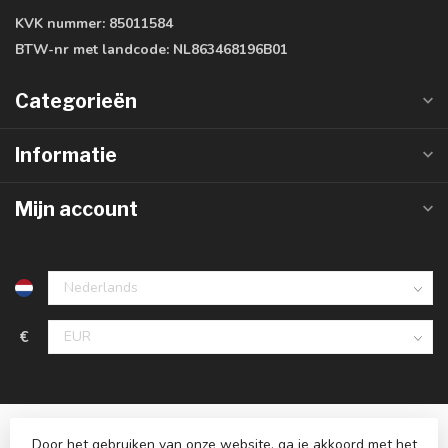
KVK nummer:
85011584
BTW-nr met landcode:
NL863468196B01
Categorieën
Informatie
Mijn account
€
Door het gebruiken van onze website, ga je akkoord met het