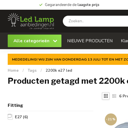
Gegarandeerde de
laagste prijs
Alle categorieën
NIEUWE PRODUCTEN
Kla
MEDEDELING! WIJ ZIJN VAN DONDERDAG 13 JULI TOT EN MET 
Home
/
Tags
/
2200k e27 led
Producten getagd met 2200k 
6
Pr
Fitting
E27
(6)
-21%