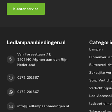
Klantenservice
Ledlampaanbiedingen.nl
Categori
Lampen
Van Foreestlaan 7 E
Binnenverlic
2404 HC Alphen aan den Rijn
Nederland
Buitenverlich
Zakelijke Ver
0172-201367
Strip Verlich
Verlichtings
0172-201367
Led-Accessoi
ledspot dimb
info@ledlampaanbiedingen.nl
3-fase railver