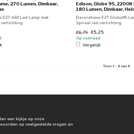
me, 270 Lumen, Dimbaar,
Edison, Globe 95, 2200K
as
180 Lumen, Dimbaar, Hel
e E27 A60 Led Lamp met
Decoratieve E27 Globe95 L
 verlichting
Spiraal led verlichting
€5,25
€6,75
d
Op voorraad
jk
Vergelijk
Toon
1
-
6
van 6
dan een kijkje op onze
ntwoorden op veelgestelde vragen en