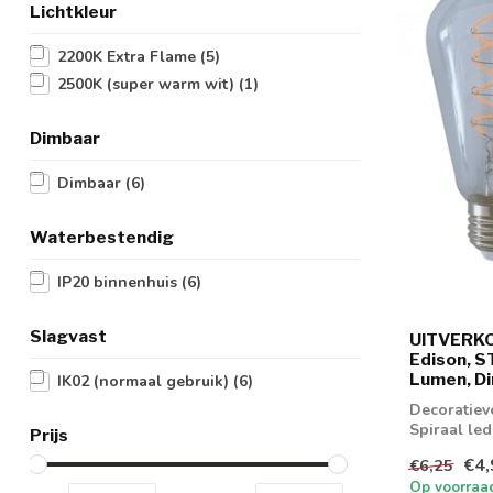
Lichtkleur
2200K Extra Flame
(5)
2500K (super warm wit)
(1)
Dimbaar
Dimbaar
(6)
Waterbestendig
IP20 binnenhuis
(6)
Slagvast
UITVERKO
Edison, S
Lumen, Di
IK02 (normaal gebruik)
(6)
Decoratiev
Spiraal led
Prijs
€4,
€6,25
Op voorraa