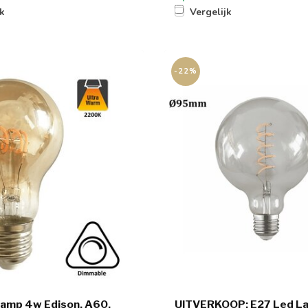
jk
Vergelijk
-22%
Lamp 4w Edison, A60,
UITVERKOOP: E27 Led L