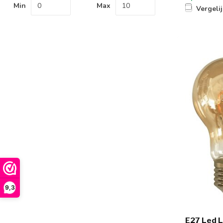
Min
Max
Vergeli
9,3
E27 Led 