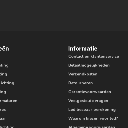
eën
Informatie
Contact en klantenservice
hting
Betaalmogelijkheden
ting
Verzendkosten
lichting
Retourneren
ting
Garantievoorwaarden
armaturen
Veelgestelde vragen
res
Led bespaar berekening
aar
Waarom kiezen voor led?
lichting
Algemene voorwaarden