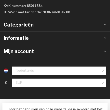
KVK nummer:
85011584
BTW-nr met landcode:
NL863468196B01
Categorieën
Informatie
Mijn account
€
Door het gebruiken van onze website, ga je akkoord met het