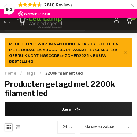
×
2810
Reviews
Gegarandeerde de
laagste prijs
9,3
0
MENU
€
Incl. 21% btw
MEDEDELING! WIJ ZIJN VAN DONDERDAG 13 JULI TOT EN
MET ZONDAG 16 AUGUSTUS OP VAKANTIE / GESLOTEN!
GEBRUIK KORTINGSCODE: > ZOMER2026 < BIJ UW
BESTELLING
Home
/
Tags
/
2200k filament led
Producten getagd met 2200k
filament led
Filters