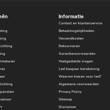
eën
Informatie
Contact en klantenservice
hting
Betaalmogelijkheden
ting
Verzendkosten
lichting
Retourneren
ting
Garantievoorwaarden
armaturen
Veelgestelde vragen
res
Led bespaar berekening
aar
Waarom kiezen voor led?
lichting
Algemene voorwaarden
edpanelen
Privacy Policy
 sensor
Sitemap
rt
Disclaimer