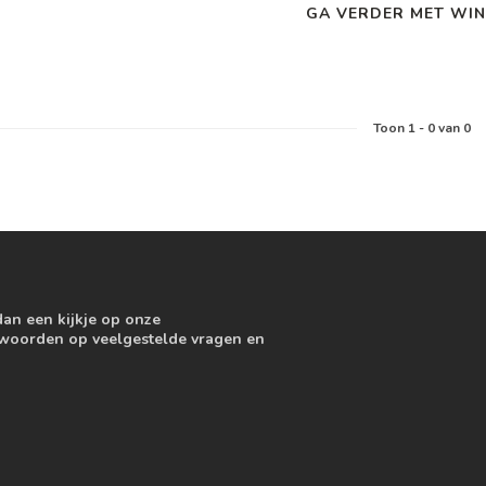
GA VERDER MET WIN
Toon
1
-
0
van 0
dan een kijkje op onze
ntwoorden op veelgestelde vragen en