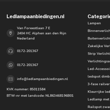
Ledlampaanbiedingen.nl
Categori
Lampen
Van Foreestlaan 7 E
Binnenverlic
2404 HC Alphen aan den Rijn
Nederland
Buitenverlich
Zakelijke Ver
0172-201367
Strip Verlich
Verlichtings
0172-201367
Led-Accessoi
ledspot dimb
info@ledlampaanbiedingen.nl
3-fase railver
KVK nummer:
85011584
Kleurrijke l
BTW-nr met landcode:
NL863468196B01
Ledlamp met
Railspot zwa