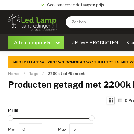
Gegarandeerde de
laagste prijs
Alle categorieën
NIEUWE PRODUCTEN
Kla
MEDEDELING! WIJ ZIJN VAN DONDERDAG 13 JULI TOT EN MET 
Home
/
Tags
/
2200k led filament
Producten getagd met 2200k l
0
Pr
Prijs
Min
Max