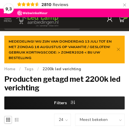
×
2810
Reviews
Gegarandeerde de
laagste prijs
9,3
0
MENU
€
Incl. 21% btw
MEDEDELING! WIJ ZIJN VAN DONDERDAG 13 JULI TOT EN
MET ZONDAG 16 AUGUSTUS OP VAKANTIE / GESLOTEN!
GEBRUIK KORTINGSCODE: > ZOMER2026 < BIJ UW
BESTELLING
Home
/
Tags
/
2200k led verichting
Producten getagd met 2200k led
verichting
Filters