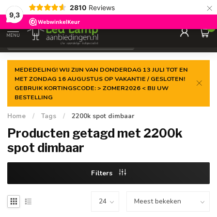
×
2810
Reviews
Gegarandeerde de
laagste prijs
9,3
0
MENU
€
Incl. 21% btw
MEDEDELING! WIJ ZIJN VAN DONDERDAG 13 JULI TOT EN
MET ZONDAG 16 AUGUSTUS OP VAKANTIE / GESLOTEN!
GEBRUIK KORTINGSCODE: > ZOMER2026 < BIJ UW
BESTELLING
Home
/
Tags
/
2200k spot dimbaar
Producten getagd met 2200k
spot dimbaar
Filters