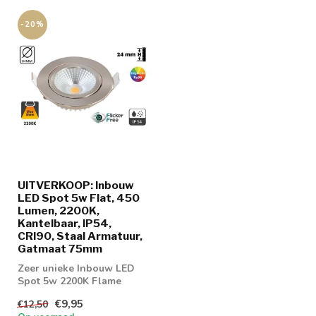
-20%
UITVERKOOP: Inbouw
LED Spot 5w Flat, 450
Lumen, 2200K,
Kantelbaar, IP54,
CRI90, Staal Armatuur,
Gatmaat 75mm
Zeer unieke Inbouw LED
Spot 5w 2200K Flame
geschikt voor badkamer,
€9,95
€12,50
slaapkamers, ...