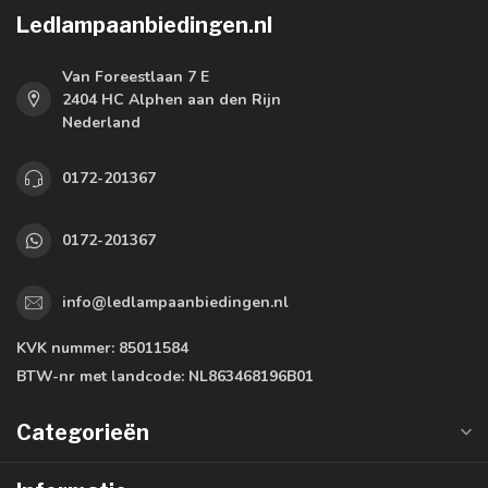
Ledlampaanbiedingen.nl
Van Foreestlaan 7 E
2404 HC Alphen aan den Rijn
Nederland
0172-201367
0172-201367
info@ledlampaanbiedingen.nl
KVK nummer:
85011584
BTW-nr met landcode:
NL863468196B01
Categorieën