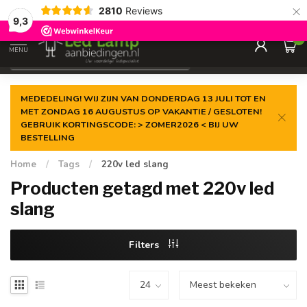
×
2810
Reviews
Gegarandeerde de
laagste prijs
9,3
0
MENU
€
Incl. 21% btw
MEDEDELING! WIJ ZIJN VAN DONDERDAG 13 JULI TOT EN
MET ZONDAG 16 AUGUSTUS OP VAKANTIE / GESLOTEN!
GEBRUIK KORTINGSCODE: > ZOMER2026 < BIJ UW
BESTELLING
Home
/
Tags
/
220v led slang
Producten getagd met 220v led
slang
Filters