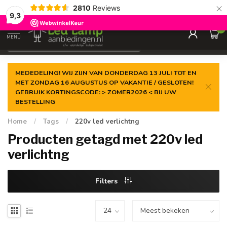
×
2810
Reviews
Gegarandeerde de
laagste prijs
9,3
0
MENU
€
Incl. 21% btw
MEDEDELING! WIJ ZIJN VAN DONDERDAG 13 JULI TOT EN
MET ZONDAG 16 AUGUSTUS OP VAKANTIE / GESLOTEN!
GEBRUIK KORTINGSCODE: > ZOMER2026 < BIJ UW
BESTELLING
Home
/
Tags
/
220v led verlichtng
Producten getagd met 220v led
verlichtng
Filters