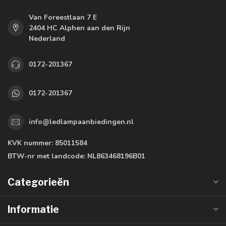
Van Foreestlaan 7 E
2404 HC Alphen aan den Rijn
Nederland
0172-201367
0172-201367
info@ledlampaanbiedingen.nl
KVK nummer:
85011584
BTW-nr met landcode:
NL863468196B01
Categorieën
Informatie