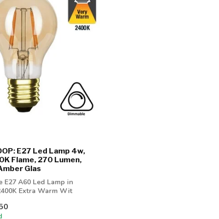
OP: E27 Led Lamp 4w,
0K Flame, 270 Lumen,
Amber Glas
e E27 A60 Led Lamp in
 2400K Extra Warm Wit
50
d