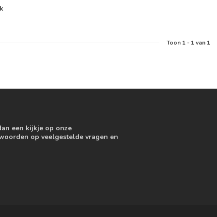
jk
Toon
1
-
1
van 1
dan een kijkje op onze
ntwoorden op veelgestelde vragen en