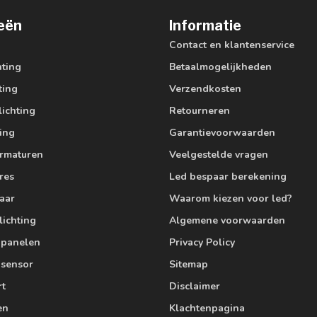
eën
Informatie
Contact en klantenservice
hting
Betaalmogelijkheden
ting
Verzendkosten
lichting
Retourneren
ting
Garantievoorwaarden
armaturen
Veelgestelde vragen
res
Led bespaar berekening
aar
Waarom kiezen voor led?
lichting
Algemene voorwaarden
edpanelen
Privacy Policy
 sensor
Sitemap
rt
Disclaimer
en
Klachtenpagina