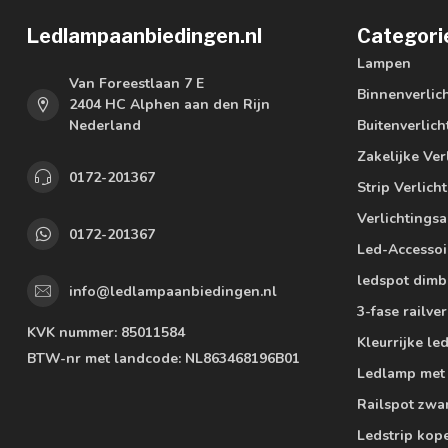
Ledlampaanbiedingen.nl
Categori
Lampen
Van Foreestlaan 7 E
Binnenverlic
2404 HC Alphen aan den Rijn
Nederland
Buitenverlich
Zakelijke Ver
0172-201367
Strip Verlich
Verlichtings
0172-201367
Led-Accessoi
ledspot dimb
info@ledlampaanbiedingen.nl
3-fase railver
KVK nummer:
85011584
Kleurrijke l
BTW-nr met landcode:
NL863468196B01
Ledlamp met
Railspot zwa
Ledstrip kop