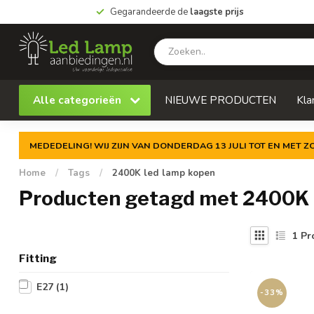
Gegarandeerde de
laagste prijs
Alle categorieën
NIEUWE PRODUCTEN
Kla
MEDEDELING! WIJ ZIJN VAN DONDERDAG 13 JULI TOT EN MET 
Home
/
Tags
/
2400K led lamp kopen
Producten getagd met 2400K 
1
Pr
Fitting
E27
(1)
-33%