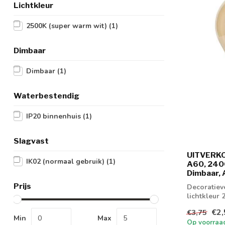
Lichtkleur
2500K (super warm wit)
(1)
Dimbaar
Dimbaar
(1)
Waterbestendig
IP20 binnenhuis
(1)
Slagvast
UITVERKO
IK02 (normaal gebruik)
(1)
A60, 240
Dimbaar, 
Prijs
Decoratiev
lichtkleur
€2,
€3,75
Min
Max
Op voorraa