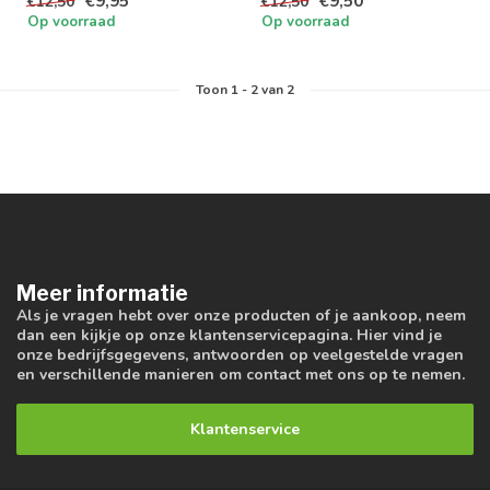
€9,95
€9,50
€12,50
€12,50
badkame...
Op voorraad
Op voorraad
Toon
1
-
2
van 2
Meer informatie
Als je vragen hebt over onze producten of je aankoop, neem
dan een kijkje op onze klantenservicepagina. Hier vind je
onze bedrijfsgegevens, antwoorden op veelgestelde vragen
en verschillende manieren om contact met ons op te nemen.
Klantenservice