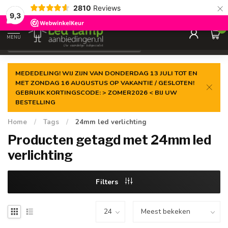
×
2810
Reviews
Gegarandeerde de
laagste prijs
9,3
0
MENU
€
Incl. 21% btw
MEDEDELING! WIJ ZIJN VAN DONDERDAG 13 JULI TOT EN
MET ZONDAG 16 AUGUSTUS OP VAKANTIE / GESLOTEN!
GEBRUIK KORTINGSCODE: > ZOMER2026 < BIJ UW
BESTELLING
Home
/
Tags
/
24mm led verlichting
Producten getagd met 24mm led
verlichting
Filters