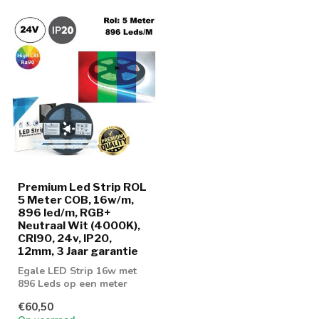
Premium Led Strip ROL
5 Meter COB, 16w/m,
896 led/m, RGB+
Neutraal Wit (4000K),
CRI90, 24v, IP20,
12mm, 3 Jaar garantie
Egale LED Strip 16w met
896 Leds op een meter
voorzien van COB
€60,50
Techniek met RGB ...