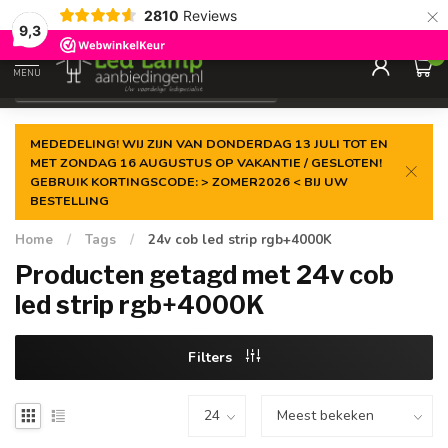
×
2810
Reviews
Gegarandeerde de
laagste prijs
9,3
0
MENU
€
Incl. 21% btw
MEDEDELING! WIJ ZIJN VAN DONDERDAG 13 JULI TOT EN
MET ZONDAG 16 AUGUSTUS OP VAKANTIE / GESLOTEN!
GEBRUIK KORTINGSCODE: > ZOMER2026 < BIJ UW
BESTELLING
Home
/
Tags
/
24v cob led strip rgb+4000K
Producten getagd met 24v cob
led strip rgb+4000K
Filters