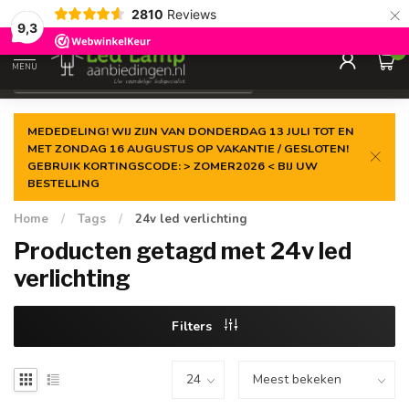
×
2810
Reviews
Zeer ruim
assortiment
9,3
0
MENU
€
Incl. 21% btw
MEDEDELING! WIJ ZIJN VAN DONDERDAG 13 JULI TOT EN
MET ZONDAG 16 AUGUSTUS OP VAKANTIE / GESLOTEN!
GEBRUIK KORTINGSCODE: > ZOMER2026 < BIJ UW
BESTELLING
Home
/
Tags
/
24v led verlichting
Producten getagd met 24v led
verlichting
Filters