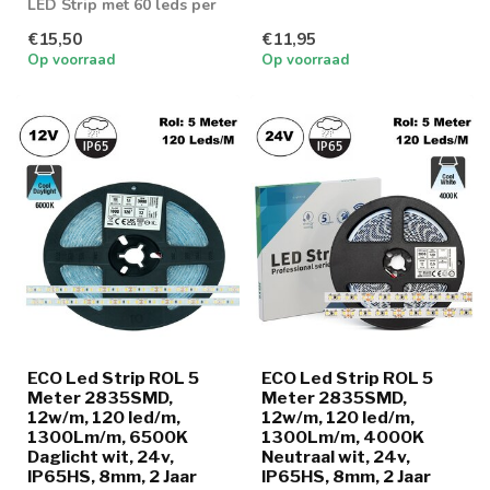
LED Strip met 60 leds per
meter en 1000 lumen aan
€15,50
€11,95
lich...
Op voorraad
Op voorraad
ECO Led Strip ROL 5
ECO Led Strip ROL 5
Meter 2835SMD,
Meter 2835SMD,
12w/m, 120 led/m,
12w/m, 120 led/m,
1300Lm/m, 6500K
1300Lm/m, 4000K
Daglicht wit, 24v,
Neutraal wit, 24v,
IP65HS, 8mm, 2 Jaar
IP65HS, 8mm, 2 Jaar