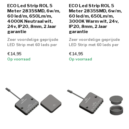
ECO Led Strip ROL 5
ECO Led Strip ROL 5
Meter 2835SMD, 6w/m,
Meter 2835SMD, 6w/m,
60 led/m, 650Lm/m,
60 led/m, 650Lm/m,
4000K Neutraal wit,
3000K Warm wit, 24v,
24v, IP20, 8mm, 2 Jaar
IP20, 8mm, 2 Jaar
garantie
garantie
Zeer voordelige geprijsde
Zeer voordelige geprijsde
LED Strip met 60 leds per
LED Strip met 60 leds per
meter en 650 lumen aan
meter en 650 lumen aan
€14,95
€14,95
licht...
licht...
Op voorraad
Op voorraad