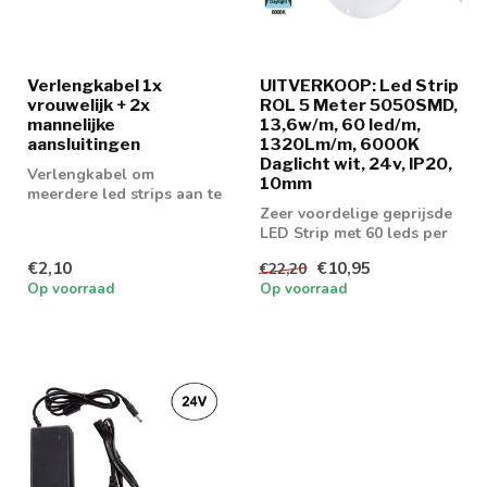
Verlengkabel 1x
UITVERKOOP: Led Strip
vrouwelijk + 2x
ROL 5 Meter 5050SMD,
mannelijke
13,6w/m, 60 led/m,
aansluitingen
1320Lm/m, 6000K
Daglicht wit, 24v, IP20,
Verlengkabel om
10mm
meerdere led strips aan te
sluiten
Zeer voordelige geprijsde
LED Strip met 60 leds per
meter en 1320 lumen aan
€2,10
€10,95
€22,20
lich...
Op voorraad
Op voorraad