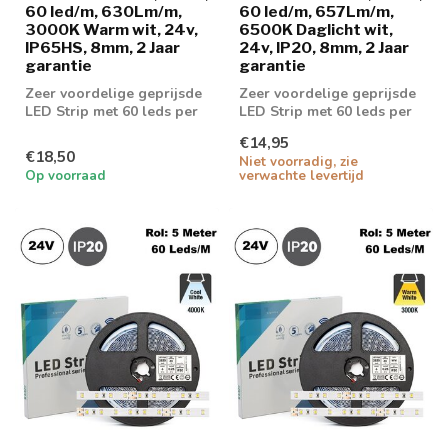
60 led/m, 630Lm/m,
60 led/m, 657Lm/m,
3000K Warm wit, 24v,
6500K Daglicht wit,
IP65HS, 8mm, 2 Jaar
24v, IP20, 8mm, 2 Jaar
garantie
garantie
Zeer voordelige geprijsde
Zeer voordelige geprijsde
LED Strip met 60 leds per
LED Strip met 60 leds per
meter en 630 lumen aan
meter en 657 lumen aan
€14,95
licht...
licht...
€18,50
Niet voorradig, zie
Op voorraad
verwachte levertijd