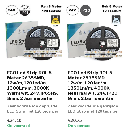
ECO Led Strip ROL 5
ECO Led Strip ROL 5
Meter 2835SMD,
Meter 2835SMD,
12w/m, 120 led/m,
12w/m, 120 led/m,
1300Lm/m, 3000K
1350Lm/m, 4000K
Warm wit, 24v, IP65HS,
Neutraal wit, 24v, IP20,
8mm, 2 Jaar garantie
8mm, 2 Jaar garantie
Zeer voordelige geprijsde
Zeer voordelige geprijsde
LED Strip met 120 leds per
LED Strip met 120 leds per
meter en 1300 lumen aan
meter en 1350 lumen aan
€24,10
€20,75
lic...
lic...
Op voorraad
Op voorraad