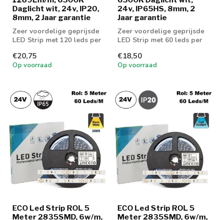
Daglicht wit, 24v, IP20,
24v, IP65HS, 8mm, 2
8mm, 2 Jaar garantie
Jaar garantie
Zeer voordelige geprijsde
Zeer voordelige geprijsde
LED Strip met 120 leds per
LED Strip met 60 leds per
meter en 1269 lumen aan
meter en 617 lumen aan
€20,75
€18,50
lic...
licht...
Op voorraad
Op voorraad
ECO Led Strip ROL 5
ECO Led Strip ROL 5
Meter 2835SMD, 6w/m,
Meter 2835SMD, 6w/m,