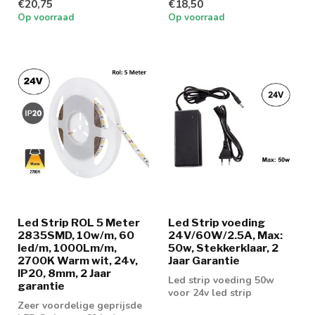
€20,75
€18,50
lic...
licht...
Op voorraad
Op voorraad
Led Strip ROL 5 Meter
Led Strip voeding
2835SMD, 10w/m, 60
24V/60W/2.5A, Max:
led/m, 1000Lm/m,
50w, Stekkerklaar, 2
2700K Warm wit, 24v,
Jaar Garantie
IP20, 8mm, 2 Jaar
Led strip voeding 50w
garantie
voor 24v led strip
Zeer voordelige geprijsde