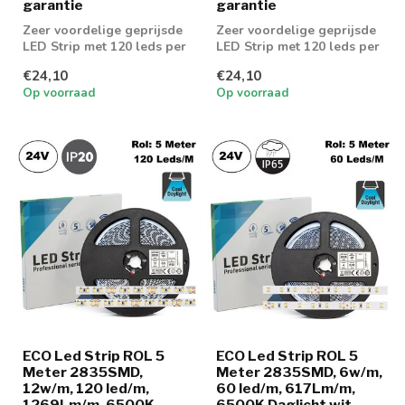
garantie
garantie
Zeer voordelige geprijsde
Zeer voordelige geprijsde
LED Strip met 120 leds per
LED Strip met 120 leds per
meter en 1300 lumen aan
meter en 1300 lumen aan
€24,10
€24,10
lic...
lic...
Op voorraad
Op voorraad
ECO Led Strip ROL 5
ECO Led Strip ROL 5
Meter 2835SMD,
Meter 2835SMD, 6w/m,
12w/m, 120 led/m,
60 led/m, 617Lm/m,
1269Lm/m, 6500K
6500K Daglicht wit,