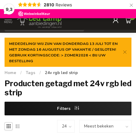
×
2810
Reviews
Gegarandeerde de
laagste prijs
9,3
0
MENU
€
Incl. 21% btw
MEDEDELING! WIJ ZIJN VAN DONDERDAG 13 JULI TOT EN
MET ZONDAG 16 AUGUSTUS OP VAKANTIE / GESLOTEN!
GEBRUIK KORTINGSCODE: > ZOMER2026 < BIJ UW
BESTELLING
Home
/
Tags
/
24v rgb led strip
Producten getagd met 24v rgb led
strip
Filters