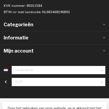
KVK nummer:
85011584
BTW-nr met landcode:
NL863468196B01
Categorieën
Informatie
Mijn account
€
Door het gebruiken van onze website, ga je akkoord met het