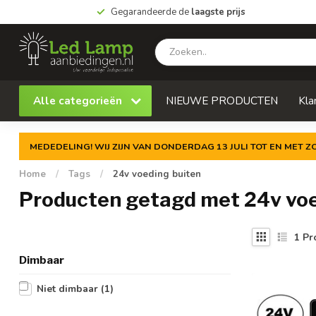
Gegarandeerde de
laagste prijs
Alle categorieën
NIEUWE PRODUCTEN
Kla
MEDEDELING! WIJ ZIJN VAN DONDERDAG 13 JULI TOT EN MET 
Home
/
Tags
/
24v voeding buiten
Producten getagd met 24v voe
1
Pr
Dimbaar
Niet dimbaar
(1)