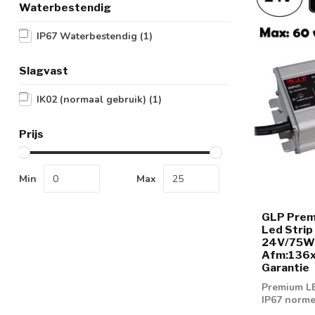
Waterbestendig
IP67 Waterbestendig
(1)
Slagvast
IK02 (normaal gebruik)
(1)
Prijs
Min
Max
GLP Prem
Led Strip
24V/75W/
Afm:136x
Garantie
Premium LE
IP67 norme