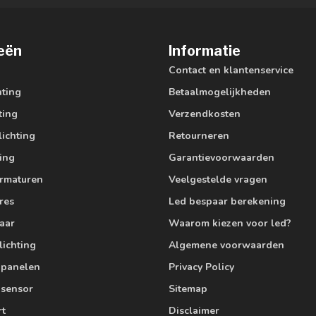
eën
Informatie
Contact en klantenservice
hting
Betaalmogelijkheden
ting
Verzendkosten
lichting
Retourneren
ting
Garantievoorwaarden
armaturen
Veelgestelde vragen
res
Led bespaar berekening
aar
Waarom kiezen voor led?
lichting
Algemene voorwaarden
edpanelen
Privacy Policy
 sensor
Sitemap
rt
Disclaimer