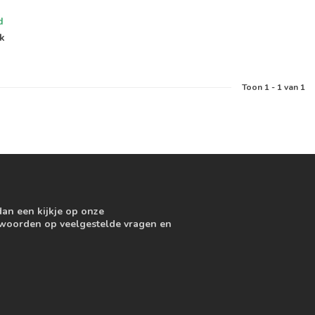
d
jk
Toon
1
-
1
van 1
dan een kijkje op onze
ntwoorden op veelgestelde vragen en