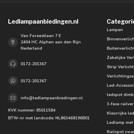
Ledlampaanbiedingen.nl
Categori
Lampen
Van Foreestlaan 7 E
Binnenverlic
2404 HC Alphen aan den Rijn
Nederland
Buitenverlich
Zakelijke Ver
0172-201367
Strip Verlich
Verlichtings
0172-201367
Led-Accessoi
ledspot dimb
info@ledlampaanbiedingen.nl
3-fase railver
KVK nummer:
85011584
Kleurrijke l
BTW-nr met landcode:
NL863468196B01
Ledlamp met
Railspot zwa