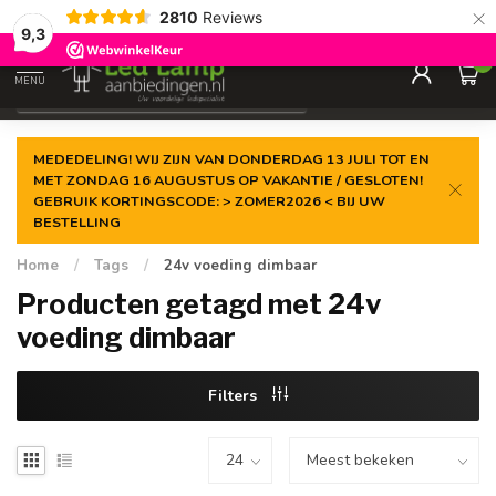
×
2810
Reviews
Gegarandeerde de
laagste prijs
9,3
0
MENU
€
Incl. 21% btw
MEDEDELING! WIJ ZIJN VAN DONDERDAG 13 JULI TOT EN
MET ZONDAG 16 AUGUSTUS OP VAKANTIE / GESLOTEN!
GEBRUIK KORTINGSCODE: > ZOMER2026 < BIJ UW
BESTELLING
Home
/
Tags
/
24v voeding dimbaar
Producten getagd met 24v
voeding dimbaar
Filters