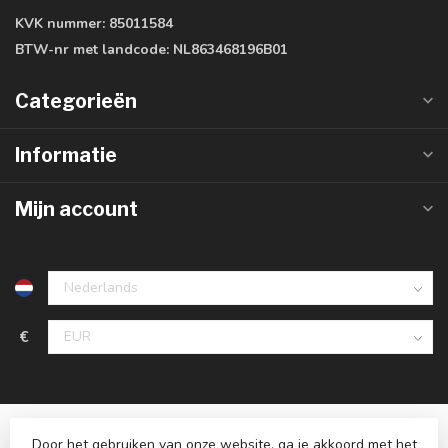
KVK nummer:
85011584
BTW-nr met landcode:
NL863468196B01
Categorieën
Informatie
Mijn account
€
Door het gebruiken van onze website, ga je akkoord met het