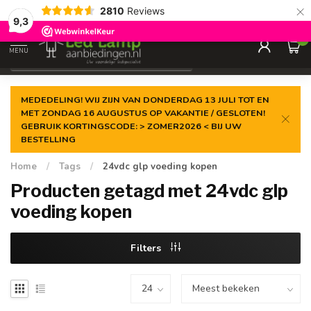
×
2810
Reviews
Gegarandeerde de
laagste prijs
9,3
0
MENU
€
Incl. 21% btw
MEDEDELING! WIJ ZIJN VAN DONDERDAG 13 JULI TOT EN
MET ZONDAG 16 AUGUSTUS OP VAKANTIE / GESLOTEN!
GEBRUIK KORTINGSCODE: > ZOMER2026 < BIJ UW
BESTELLING
Home
/
Tags
/
24vdc glp voeding kopen
Producten getagd met 24vdc glp
voeding kopen
Filters