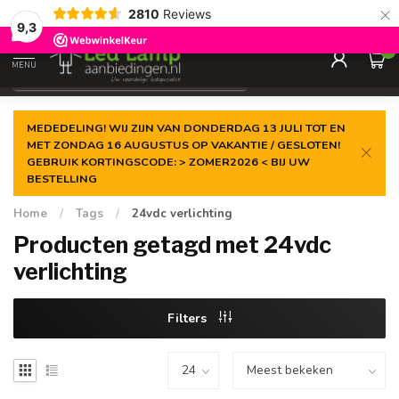
×
2810
Reviews
Gegarandeerde de
laagste prijs
9,3
0
MENU
€
Incl. 21% btw
MEDEDELING! WIJ ZIJN VAN DONDERDAG 13 JULI TOT EN
MET ZONDAG 16 AUGUSTUS OP VAKANTIE / GESLOTEN!
GEBRUIK KORTINGSCODE: > ZOMER2026 < BIJ UW
BESTELLING
Home
/
Tags
/
24vdc verlichting
Producten getagd met 24vdc
verlichting
Filters