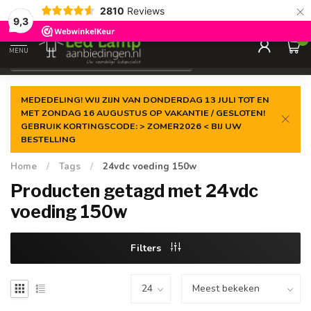
×
2810
Reviews
Gegarandeerde de
laagste prijs
9,3
0
MENU
€
Incl. 21% btw
MEDEDELING! WIJ ZIJN VAN DONDERDAG 13 JULI TOT EN
MET ZONDAG 16 AUGUSTUS OP VAKANTIE / GESLOTEN!
GEBRUIK KORTINGSCODE: > ZOMER2026 < BIJ UW
BESTELLING
Home
/
Tags
/
24vdc voeding 150w
Producten getagd met 24vdc
voeding 150w
Filters