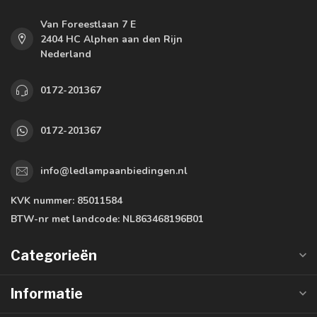
Van Foreestlaan 7 E
2404 HC Alphen aan den Rijn
Nederland
0172-201367
0172-201367
info@ledlampaanbiedingen.nl
KVK nummer:
85011584
BTW-nr met landcode:
NL863468196B01
Categorieën
Informatie