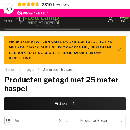
×
2810
Reviews
Gegarandeerde de
laagste prijs
9,3
0
MENU
€
Incl. 21% btw
MEDEDELING! WIJ ZIJN VAN DONDERDAG 13 JULI TOT EN
MET ZONDAG 16 AUGUSTUS OP VAKANTIE / GESLOTEN!
GEBRUIK KORTINGSCODE: > ZOMER2026 < BIJ UW
BESTELLING
Home
/
Tags
/
25 meter haspel
Producten getagd met 25 meter
haspel
Filters