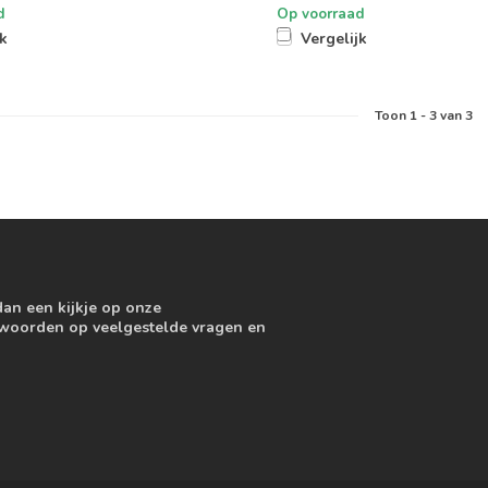
d
Op voorraad
jk
Vergelijk
Toon
1
-
3
van 3
dan een kijkje op onze
ntwoorden op veelgestelde vragen en