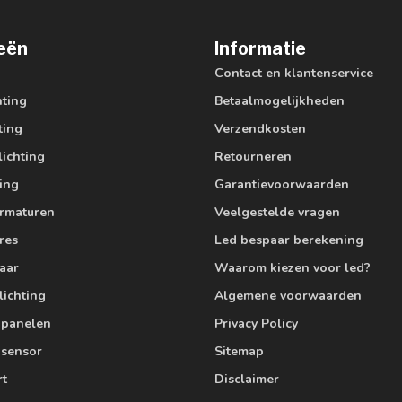
eën
Informatie
Contact en klantenservice
hting
Betaalmogelijkheden
ting
Verzendkosten
lichting
Retourneren
ting
Garantievoorwaarden
armaturen
Veelgestelde vragen
res
Led bespaar berekening
aar
Waarom kiezen voor led?
lichting
Algemene voorwaarden
edpanelen
Privacy Policy
 sensor
Sitemap
rt
Disclaimer