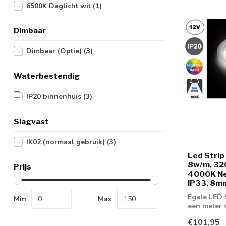
6500K Daglicht wit
(1)
Dimbaar
Dimbaar (Optie)
(3)
Waterbestendig
IP20 binnenhuis
(3)
Slagvast
IK02 (normaal gebruik)
(3)
Led Strip
8w/m, 32
Prijs
4000K Neu
IP33, 8mm
Egale LED 
Min
Max
een meter 
Leverbaa...
€101,95