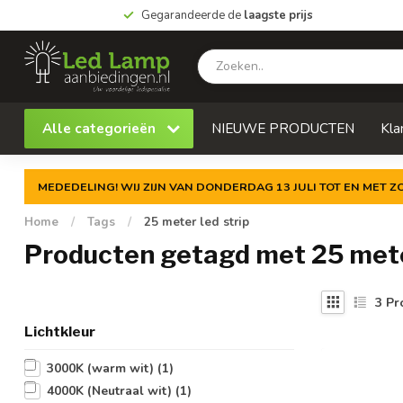
Gegarandeerde de
laagste prijs
Alle categorieën
NIEUWE PRODUCTEN
Kla
MEDEDELING! WIJ ZIJN VAN DONDERDAG 13 JULI TOT EN MET 
Home
/
Tags
/
25 meter led strip
Producten getagd met 25 meter
3
Pr
Lichtkleur
3000K (warm wit)
(1)
4000K (Neutraal wit)
(1)