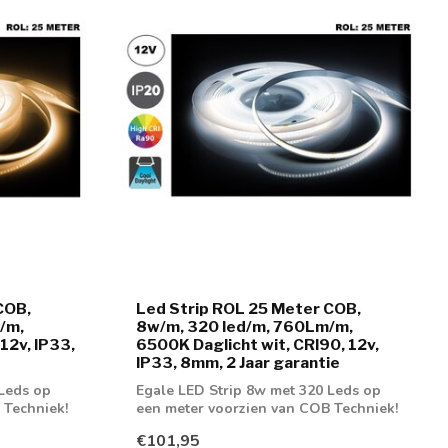
COB,
Led Strip ROL 25 Meter COB,
/m,
8w/m, 320 led/m, 760Lm/m,
12v, IP33,
6500K Daglicht wit, CRI90, 12v,
IP33, 8mm, 2 Jaar garantie
 Leds op
Egale LED Strip 8w met 320 Leds op
 Techniek!
een meter voorzien van COB Techniek!
Leverbaa...
€101,95