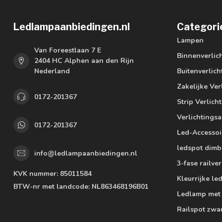
Ledlampaanbiedingen.nl
Categori
Lampen
Van Foreestlaan 7 E
Binnenverlic
2404 HC Alphen aan den Rijn
Nederland
Buitenverlich
Zakelijke Ver
0172-201367
Strip Verlich
Verlichtings
0172-201367
Led-Accessoi
ledspot dimb
info@ledlampaanbiedingen.nl
3-fase railver
KVK nummer:
85011584
Kleurrijke l
BTW-nr met landcode:
NL863468196B01
Ledlamp met
Railspot zwa