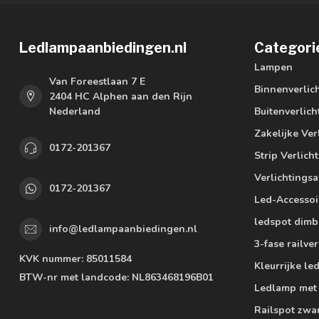
Ledlampaanbiedingen.nl
Categori
Lampen
Van Foreestlaan 7 E
Binnenverlic
2404 HC Alphen aan den Rijn
Nederland
Buitenverlich
Zakelijke Ver
0172-201367
Strip Verlich
Verlichtings
0172-201367
Led-Accessoi
ledspot dimb
info@ledlampaanbiedingen.nl
3-fase railver
KVK nummer:
85011584
Kleurrijke l
BTW-nr met landcode:
NL863468196B01
Ledlamp met
Railspot zwa