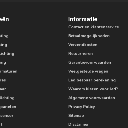
eën
Informatie
Contact en klantenservice
hting
Betaalmogelijkheden
ting
Verzendkosten
lichting
Retourneren
ting
Garantievoorwaarden
armaturen
Veelgestelde vragen
res
Led bespaar berekening
aar
Waarom kiezen voor led?
lichting
Algemene voorwaarden
edpanelen
Privacy Policy
 sensor
Sitemap
rt
Disclaimer