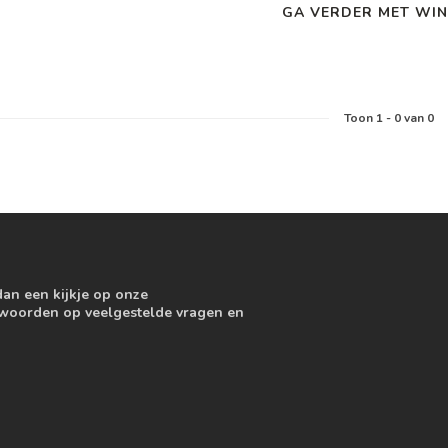
GA VERDER MET WIN
Toon
1
-
0
van 0
dan een kijkje op onze
ntwoorden op veelgestelde vragen en