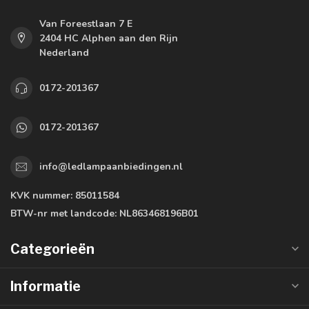
Van Foreestlaan 7 E
2404 HC Alphen aan den Rijn
Nederland
0172-201367
0172-201367
info@ledlampaanbiedingen.nl
KVK nummer:
85011584
BTW-nr met landcode:
NL863468196B01
Categorieën
Informatie