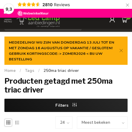
×
2810
Reviews
Gegarandeerde de
laagste prijs
9,3
0
MENU
€
Incl. 21% btw
MEDEDELING! WIJ ZIJN VAN DONDERDAG 13 JULI TOT EN
MET ZONDAG 16 AUGUSTUS OP VAKANTIE / GESLOTEN!
GEBRUIK KORTINGSCODE: > ZOMER2026 < BIJ UW
BESTELLING
Home
/
Tags
/
250ma triac driver
Producten getagd met 250ma
triac driver
Filters