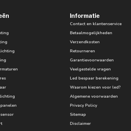
eën
Informatie
Contact en klantenservice
hting
Betaalmogelijkheden
ting
Verzendkosten
lichting
Retourneren
ting
Garantievoorwaarden
armaturen
Veelgestelde vragen
res
Led bespaar berekening
aar
Waarom kiezen voor led?
lichting
Algemene voorwaarden
edpanelen
Privacy Policy
 sensor
Sitemap
rt
Disclaimer