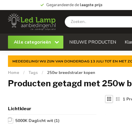
Gegarandeerde de
laagste prijs
Alle categorieën
NIEUWE PRODUCTEN
Kla
MEDEDELING! WIJ ZIJN VAN DONDERDAG 13 JULI TOT EN MET 
Home
/
Tags
/
250w breedstraler kopen
Producten getagd met 250w b
1
Pr
Lichtkleur
5000K Daglicht wit
(1)