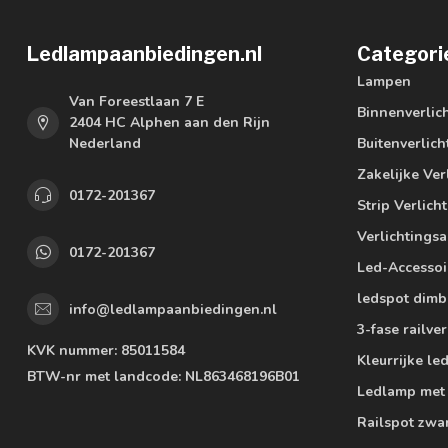
Ledlampaanbiedingen.nl
Categori
Lampen
Van Foreestlaan 7 E
Binnenverlic
2404 HC Alphen aan den Rijn
Nederland
Buitenverlich
Zakelijke Ver
0172-201367
Strip Verlich
Verlichtings
0172-201367
Led-Accessoi
ledspot dimb
info@ledlampaanbiedingen.nl
3-fase railver
KVK nummer:
85011584
Kleurrijke l
BTW-nr met landcode:
NL863468196B01
Ledlamp met
Railspot zwa