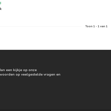
d
jk
Toon
1
-
1
van 1
dan een kijkje op onze
ntwoorden op veelgestelde vragen en