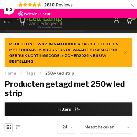
×
2810
Reviews
Gegarandeerde de
laagste prijs
9,3
0
MENU
€
Incl. 21% btw
MEDEDELING! WIJ ZIJN VAN DONDERDAG 13 JULI TOT EN
MET ZONDAG 16 AUGUSTUS OP VAKANTIE / GESLOTEN!
GEBRUIK KORTINGSCODE: > ZOMER2026 < BIJ UW
BESTELLING
Home
/
Tags
/
250w led strip
Producten getagd met 250w led
strip
Filters