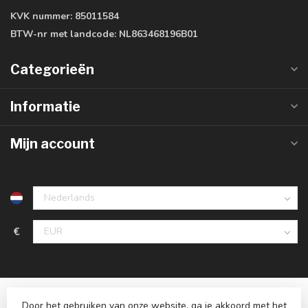
KVK nummer:
85011584
BTW-nr met landcode:
NL863468196B01
Categorieën
Informatie
Mijn account
€
Door het gebruiken van onze website, ga je akkoord met het